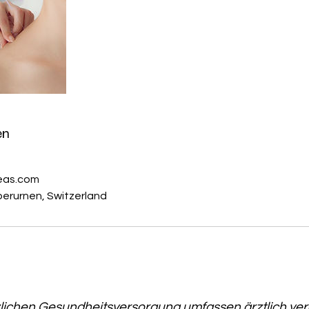
en
eas.com
Oberurnen, Switzerland
zlichen Gesundheitsversorgung umfassen ärztlich ve