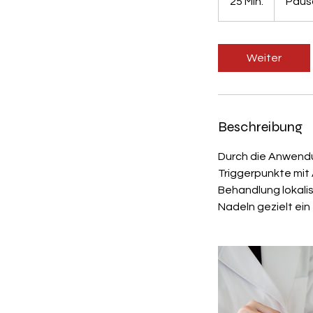
25 Min.
2
Pausc
5
M
i
Weiter
n
.
Beschreibung
Durch die Anwendu
Triggerpunkte mit
Behandlung lokalis
Nadeln gezielt ein