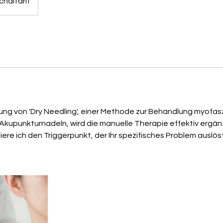
haltarif
ng von 'Dry Needling', einer Methode zur Behandlung myofasz
 Akupunkturnadeln, wird die manuelle Therapie effektiv ergän
iere ich den Triggerpunkt, der Ihr spezifisches Problem auslö