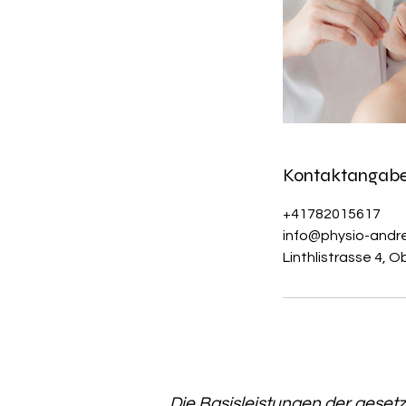
Kontaktangab
+41782015617
info@physio-andr
Linthlistrasse 4, 
Die Basisleistungen der geset